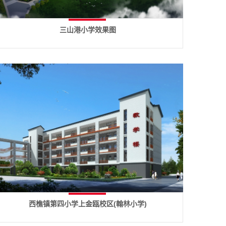
三山港小学效果图
西樵镇第四小学上金瓯校区(翰林小学)