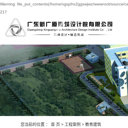
Warning: file_put_contents(/home/xgsjzhx2ggswjwz/wwwroot/source/cac
217
您当前的位置 ：
首 页
>
工程案例
>
教育建筑