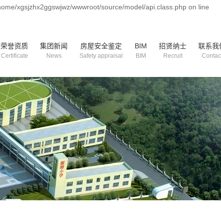
/home/xgsjzhx2ggswjwz/wwwroot/source/model/api.class.php on line
荣誉资质
集团新闻
房屋安全鉴定
BIM
招贤纳士
联系我
Certificate
News
Safety appraisal
BIM
Recruit
Contac