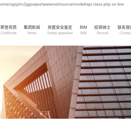
/home/xgsjzhx2ggswjwz/wwwroot/source/model/api.class.php on line
荣誉资质
集团新闻
房屋安全鉴定
BIM
招贤纳士
联系我
Certificate
News
Safety appraisal
BIM
Recruit
Contac