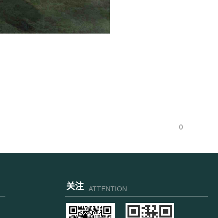
0
关注
ATTENTION