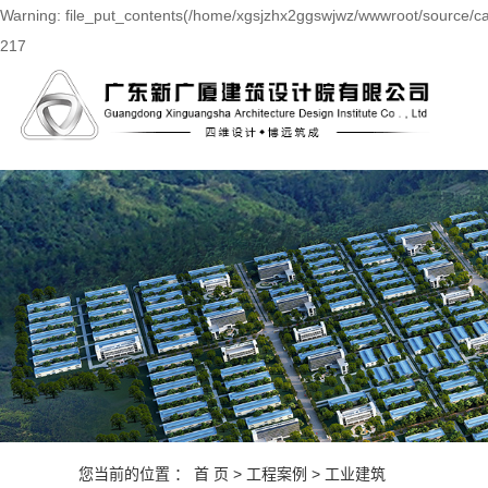
Warning: file_put_contents(/home/xgsjzhx2ggswjwz/wwwroot/source/cac
217
您当前的位置 ：
首 页
>
工程案例
>
工业建筑