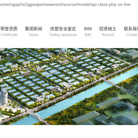
/home/xgsjzhx2ggswjwz/wwwroot/source/model/api.class.php on line
荣誉资质
集团新闻
房屋安全鉴定
BIM
招贤纳士
联系我
Certificate
News
Safety appraisal
BIM
Recruit
Contac